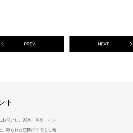
PREV
NEXT
ント
にお伺いし、家具・照明・イン
た。限られた空間の中でも心地