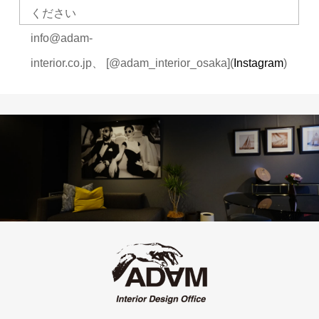
ください
info@adam-
interior.co.jp、 [@adam_interior_osaka](
Instagram
)