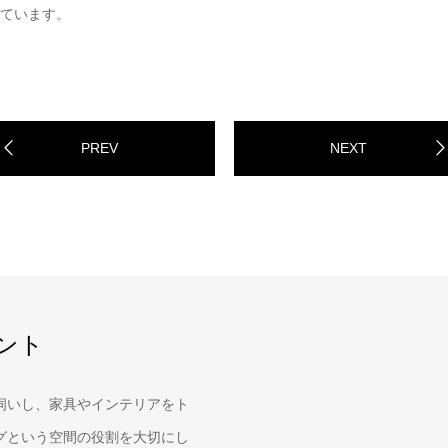
ています。
PREV
NEXT
ント
伺いし、家具やインテリアをト
グという空間の役割を大切にし