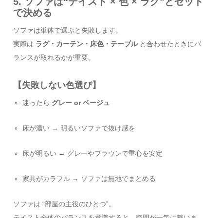
5. ソファは“テイスト × 色 × ラグ”とセット
で決める
ソファは単体で選ぶと失敗します。
実際は
ラグ・カーテン・床色・テーブル
と合わせたときにバ
ランスが取れるかが重要。
【失敗しない色選び】
迷ったら
グレー or ベージュ
床が濃い → 明るいソファで抜け感を
床が明るい → グレーやブラウンで重心を安定
家具がカラフル → ソファは無地でまとめる
ソファは “部屋の主役のひとつ”。
テイスト全体のバランスを意識すると、空間が一気に整いま