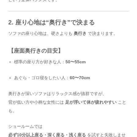
2. 座り心地は“奥行き”で決まる
ソファの座り心地は、硬さよりも
奥行き
で決まります。
【座面奥行きの目安】
標準の座り方が好きな人：
50〜55cm
あぐら・ゴロ寝をしたい人：
60〜70cm
奥行きが深いソファはリラックス感が抜群ですが、
背が低い方や小柄な女性には
足が浮いて体が疲れやすい
こと
も。
ショールームでは
必ず10分以上座る・深く座る・浅く座る
を試すと失敗しませ