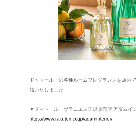
ドットール・の各種ルームフレグランスを店内
始いたしました。
▼ドットール・ヴラニエス正規販売店 アダムイ
https://www.rakuten.co.jp/adaminterior/